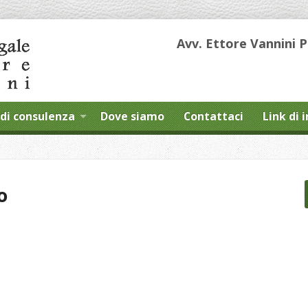
Avv. Ettore Vannini 
di consulenza
Dove siamo
Contattaci
Link di 
o