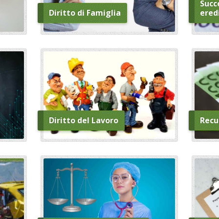
Succe
Diritto di Famiglia
ered
Diritto del Lavoro
Recu