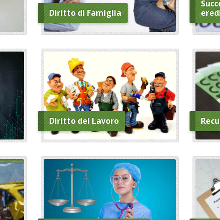
Succe
Diritto di Famiglia
ered
Diritto del Lavoro
Recu