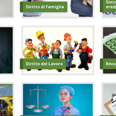
Succe
Diritto di Famiglia
ered
Diritto del Lavoro
Recu