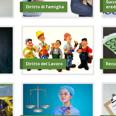
Succe
Diritto di Famiglia
ered
Diritto del Lavoro
Recu