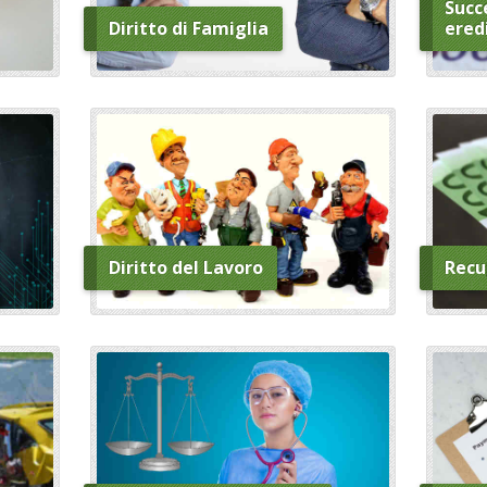
Succe
Diritto di Famiglia
ered
Diritto del Lavoro
Recu