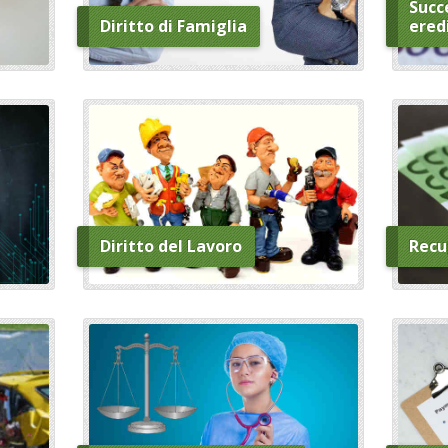
Succe
Diritto di Famiglia
ered
Diritto del Lavoro
Recu