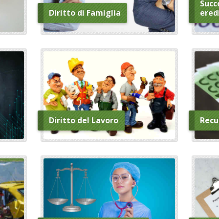
Succe
Diritto di Famiglia
ered
Diritto del Lavoro
Recu