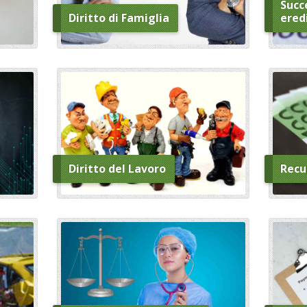
Succe
Diritto di Famiglia
ered
Diritto del Lavoro
Recu