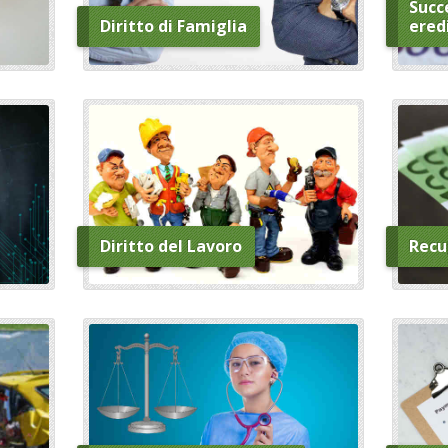
Succe
Diritto di Famiglia
ered
Diritto del Lavoro
Recu