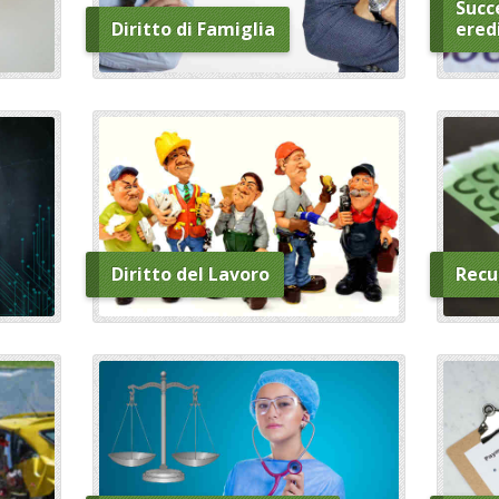
Succe
Diritto di Famiglia
ered
Diritto del Lavoro
Recu