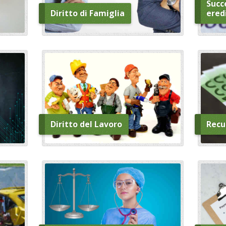
Succe
Diritto di Famiglia
ered
Diritto del Lavoro
Recu