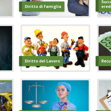
Succe
Diritto di Famiglia
ered
Diritto del Lavoro
Recu