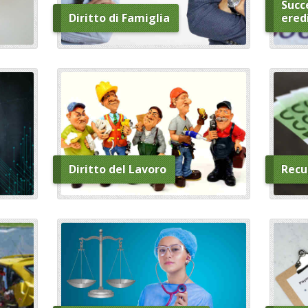
Succe
Diritto di Famiglia
ered
Diritto del Lavoro
Recu